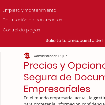
Limpieza y mantenimiento
Destrucción de documentos
Control de plagas
Solicita tu presupuesto de 
Administrador
15 jun
Precios y Opcion
Segura de Docu
Empresariales
En el mundo empresarial actual, la 
gest
para proteger la información confidencial