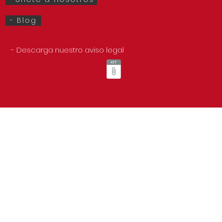
Guía para Elegir Cámaras
Gestión d
- Blog
de Seguridad Modernas
fumigació
para Oficinas
calcular e
- Descarga nuestro aviso legal
para fumig